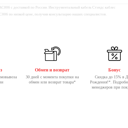
006 с доставкой по России. Инструментальный кабель Стэндс каблес
06 по низкой цене, получив консультацию наших специалистов.
з
Обмен и возврат
Бонус
амовывоза
30 дней с момента покупки на
Скидка до 15% в 
ии
обмен или возврат товара*
Рождения!*. Подробн
менеджеров при пок