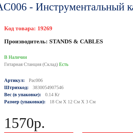
006 - Инструментальный к
Код товара:
19269
Производитель:
STANDS & CABLES
В Наличии
Гитарная Станция (Склад)
Есть
Артикул:
Pac006
Штрихкод:
3830054907546
Вес (в упаковке):
0.14 Кг
Размер (упаковки):
18 См X 12 См X 3 См
1570р.