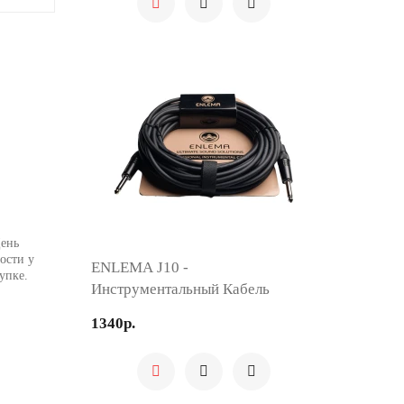
День
ости у
ENLEMA J10 -
упке.
Инструментальный Кабель
1340р.