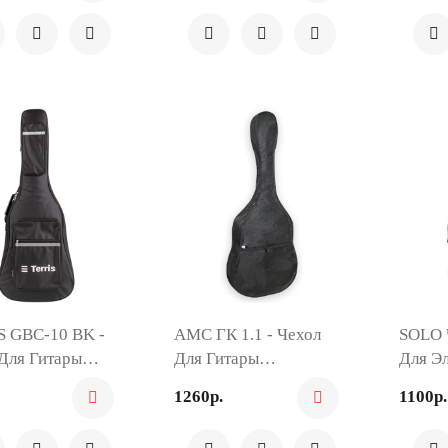
S GBC-10 BK -
AMC ГК 1.1 - Чехол
SOLO 
Для Гитары
Для Гитары
Для Э
ческой
Классической
1260р.
1100р.