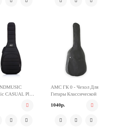
NDMUSIC
AMC ГК 0 - Чехол Для
tic CASUAL Plus
Гитары Классической
л Для Гитары
1040р.
ической