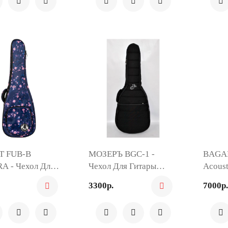
T FUB-B
МОЗЕРЪ BGC-1 -
BAGA
A - Чехол Для
Чехол Для Гитары
Acous
е
Классической
- Чехо
3300р.
7000р.
Акуст