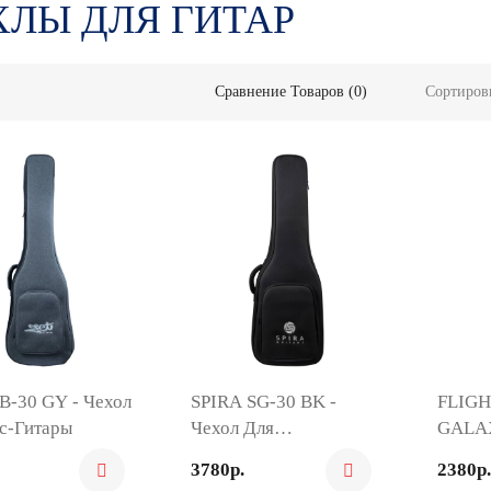
ХЛЫ ДЛЯ ГИТАР
Сравнение Товаров (0)
Сортиров
B-30 GY - Чехол
SPIRA SG-30 BK -
FLIGH
с-Гитары
Чехол Для
GALAX
Электрогитары
Укуле
3780р.
2380р.