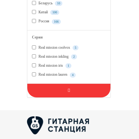
Беларусь
10
Китай
100
Россия
166
Серия
Real mission coolvox
5
Real mission inkling
2
Real mission iris
1
Real mission lauren
4