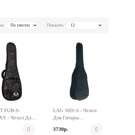
ка:
Показать:
T FUB-S-
LAG 30D-A - Чехол
Y - Чехол Для
Для Гитары
ле
Акустической
3730р.