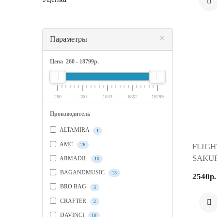
×
Параметры
Цена
260
-
18799
р.
260
400
1843
6802
18799
Производитель
ALTAMIRA
1
AMC
26
FLIGH
SAKUR
ARMADIL
10
Укулел
BAGANDMUSIC
13
2540р.
BRO BAG
3
CRAFTER
2
DAVINCI
18