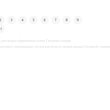
2
3
4
5
6
7
8
9
>|
 для гитары в фирменном салоне Гитарная станция
ртимент оригинальных чехлов для гитар по низким ценам в Гитарной станции