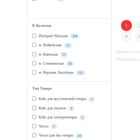
ПОКАЗАТЬ ВСЕ
1
В Наличии
Интернет Магазин
>
204
м. Войковская
72
Купить чехол
м. Киевская
21
Широкий ассо
м. Семеновская
58
м. Верхние Лихоборы
112
Тип Товара
Кейс для акустической гитары
1
Кейс для укулеле
3
Кейс для электрогитары
1
Чехол
2
Чехол для бас-гитары
24