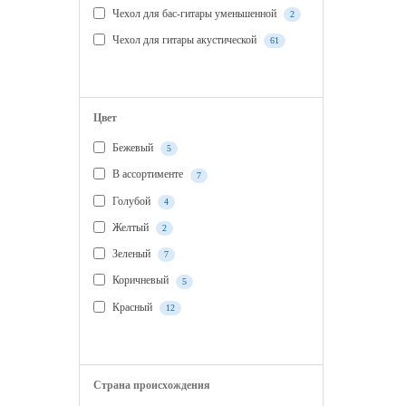
Чехол для бас-гитары уменьшенной
2
Чехол для гитары акустической
61
ПОКАЗАТЬ ВСЕ
Цвет
Бежевый
5
В ассортименте
7
Голубой
4
Желтый
2
Зеленый
7
Коричневый
5
Красный
12
ПОКАЗАТЬ ВСЕ
Страна происхождения