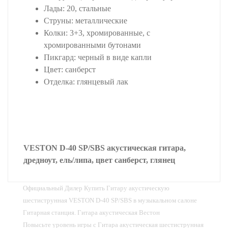
Лады: 20, стальные
Струны: металлические
Колки: 3+3, хромированные, с
хромированными бутонами
Пикгард: черный в виде капли
Цвет: санберст
Отделка: глянцевый лак
VESTON D-40 SP/SBS акустическая гитара,
дредноут, ель/липа, цвет санберст, глянец
Официальный Дилер Купить Гитару акустическую
шестиструнная VESTON D-40 SP/SBS в музыкальном салоне
Гитарная станция. Гитара акустическая Вестон
Повысьте уровень игры с Гитара акустическая шестиструнная