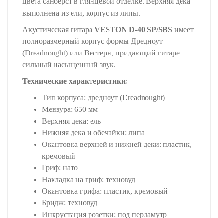
цвета санберст в глянцевой отделке. Верхняя дека
выполнена из ели, корпус из липы.
Акустическая гитара
VESTON D-40 SP/SBS
имеет
полноразмерный корпус формы Дредноут
(Dreadnought) или Вестерн, придающий гитаре
сильный насыщенный звук.
Технические характеристики:
Тип корпуса: дредноут (Dreadnought)
Мензура: 650 мм
Верхняя дека: ель
Нижняя дека и обечайки: липа
Окантовка верхней и нижней деки: пластик,
кремовый
Гриф: нато
Накладка на гриф: техновуд
Окантовка грифа: пластик, кремовый
Бридж: техновуд
Инкрустация розетки: под перламутр