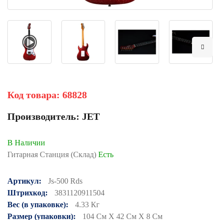
Код товара:
68828
Производитель:
JET
В Наличии
Гитарная Станция (Склад)
Есть
Артикул:
Js-500 Rds
Штрихкод:
3831120911504
Вес (в упаковке):
4.33 Кг
Размер (упаковки):
104 См X 42 См X 8 См