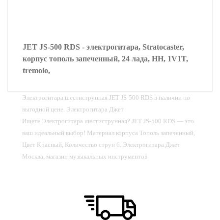
JET JS-500 RDS - электрогитара, Stratocaster,
корпус тополь запеченный, 24 лада, HH, 1V1T,
tremolo,
Электрогитара шестиструнная JET JS-500 RDS в наличии по
выгодной цене. Электрогитара Джет
Ищете Электрогитара шестиструнная? JET JS-500 RDS — это
ваш идеальный выбор! Материал корпуса Тополь запеченный,
Цвет Красный, Количество струн 6. Электрогитара Джет
Москва, магазин музыкальных инструментов