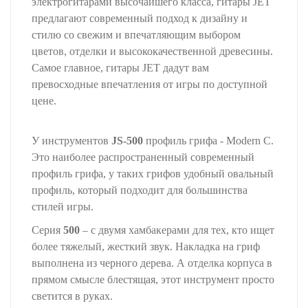
электрогитарами высочайшего класса, гитары JET
предлагают современный подход к дизайну и
стилю со свежим и впечатляющим выбором
цветов, отделки и высококачественной древесины.
Самое главное, гитары JET дадут вам
превосходные впечатления от игры по доступной
цене.
У инструментов
JS-500
профиль грифа - Modern C.
Это наиболее распространенный современный
профиль грифа, у таких грифов удобный овальный
профиль, который подходит для большинства
стилей игры.
Серия
500
– c двумя хамбакерами для тех, кто ищет
более тяжелый, жесткий звук. Накладка на гриф
выполнена из черного дерева. А отделка корпуса в
прямом смысле блестящая, этот инструмент просто
светится в руках.