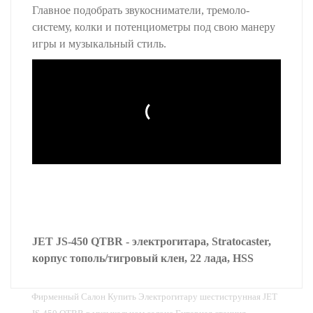
Главное подобрать звукосниматели, тремоло-
систему, колки и потенциометры под свою манеру
игры и музыкальный стиль.
JET JS-450 QTBR - электрогитара, Stratocaster,
корпус тополь/тигровый клен, 22 лада, HSS
Фирменный Салон Купить Электрогитару шестиструнная JET