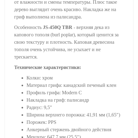
от влажности и смены температуры. Плюс такое
дерево выглядит очень красиво. Накладка же на
гриф выполнена из палисандра.
Особенность
JS-450Q TBR
- верхняя дека из
капового тополя (burl poplar), который ценится за
свою текстуру и плотность. Каповая древесина
тополя очень устойчива, не усыхает и не
трескается.
Технические характеристики:
Колки: хром
Материал грифа: канадский печеный клен
Профиль грифа: Modern C
Накладка на гриф: палисандр
Радиус: 9,5"
Ширина верхнего порожка: 41,91 мм (1,65")
Порожек: PPS
Анкерный стержень двойного действия
Мензура: 647,7 мм (25,5")