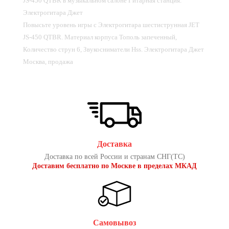
JS-450 QTBR в музыкальном салоне Гитарная станция.
Электрогитара Джет
Повысьте уровень игры с Электрогитара шестиструнная JET
JS-450 QTBR. Материал корпуса Тополь запеченный,
Количество струн 6, Звукосниматели Hss. Электрогитара Джет
Москва, продажа
Доставка
Доставка по всей России и странам СНГ(ТС)
Доставим бесплатно по Москве в пределах МКАД
Самовывоз