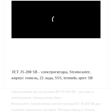
JET JS-200 SB - электрогитара, Stratocaster,
корпус тополь, 22 лада, SSS, tremolo, цвет SB
Электрогитара шестиструнная JET JS-200 SB – доставка в
любой регион. Электрогитара Джет
Используйте Электрогитару шестиструнная JET JS-200 SB для
создания уникального звучания. Материал корпуса Тополь,