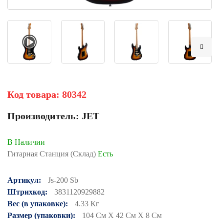
Код товара:
80342
Производитель:
JET
В Наличии
Гитарная Станция (Склад)
Есть
Артикул:
Js-200 Sb
Штрихкод:
3831120929882
Вес (в упаковке):
4.33 Кг
Размер (упаковки):
104 См X 42 См X 8 См