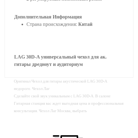
Дополнительная Информация
Страна происхождения:
Китай
LAG 30D-A универсальный чехол для ак.
гитары дредноут и аудиториум
Оригинал Чехол для гитары акустической LAG 30D-A
недорого. Чехол Лаг
Сделайте свой звук уникальным с LAG 30D-A. В салоне
Гитарная станция вас ждет выгодная цена и профессиональная
консультация. Чехол Лаг Москва, выбрать