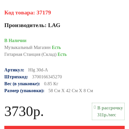
Код товара:
37179
Производитель:
LAG
В Наличии
Музыкальный Магазин
Есть
Гитарная Станция (Склад)
Есть
Артикул:
Hlg 30d-A
Штрихкод:
3700166345270
Вес (в упаковке):
0.85 Кг
Размер (упаковки):
58 См X 42 См X 8 См
3730р.
В рассрочку
311р./мес