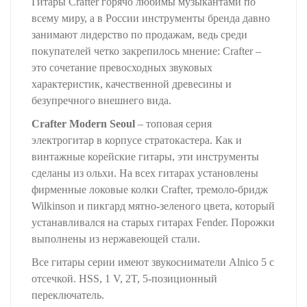
Гитары Crafter горячо любимы музыкантами по
всему миру, а в России инструменты бренда давно
занимают лидерство по продажам, ведь среди
покупателей четко закрепилось мнение: Crafter –
это сочетание превосходных звуковых
характеристик, качественной древесины и
безупречного внешнего вида.
Crafter Modern Seoul
– топовая серия
электрогитар в корпусе стратокастера. Как и
винтажные корейские гитары, эти инструменты
сделаны из ольхи. На всех гитарах установлены
фирменные локовые колки Crafter, тремоло-бридж
Wilkinson и пикгард мятно-зеленого цвета, который
устанавливался на старых гитарах Fender. Порожки
выполнены из нержавеющей стали.
Все гитары серии имеют звукосниматели Alnico 5 c
отсечкой. HSS, 1 V, 2T, 5-позиционный
переключатель.