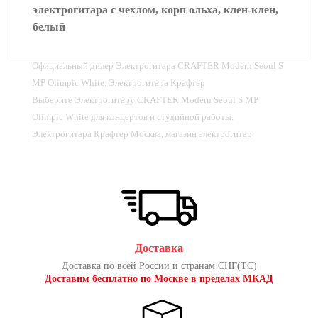
электрогитара с чехлом, корп ольха, клен-клен,
белый
Официальный дилер Электрогитара CRAFTER Modern Seoul S
MP Olimpic White. Электрогитара Крафтер
Выберите Электрогитару CRAFTER Modern Seoul S MP
Olimpic White для концертов и студийной работы.
Электрогитара Крафтер Москва, магазин электрогитар
Доставка
Доставка по всей России и странам СНГ(ТС)
Доставим бесплатно по Москве в пределах МКАД