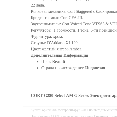
22 лада.
Колковая механика: Cort Staggered с блокировко
Бридж: тремоло Cort CFA-III.
Звукосниматели: Cort Voiced Tone VTS63 & VT
Регуляторы: 1 громкости, 1 тона, 5-ти позицио
Фурнитура: хром.
Струны: D'Addario XL120.
Цвет: желтый янтарь Amber.
Дополнительная Информация
Цвет:
Белый
Страна происхождения:
Индонезия
CORT G280-Select-AM G Series Электрогитара
Купить оригинал Электрогитару CORT по выгодным цена
Приобретите CORT в музыкальном салоне Гитарная станц