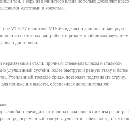
нный тон, а верх из волнистого клена не только добавляет красо
высокими частотами и яркостью.
d Tone VTH-77 и синглов VTS-63 идеально дополняют мощную
четкостью на чистых настройках и резким пробивным звучанием
райва и дисторшна.
из нержавеющей стали, прочным стальным блоком и стальной
ьно улучшенный сустейн, более быструю и резкую атаку и более
он. Утопленный тремоло бридж позволяет подтягивать струну,
ее для понижения высоты, обеспечивая дополнительную
мов.
торые любят переходить от простых аккордов в нижнем регистре 
регистре, переменный радиус улучшает играбельность, так что 