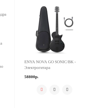
ндра
на
ENYA NOVA GO SONIC/BK -
во
Электрогитара
58800р.