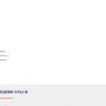
День
ости у
упке.
ПОДПИСАТЬСЯ