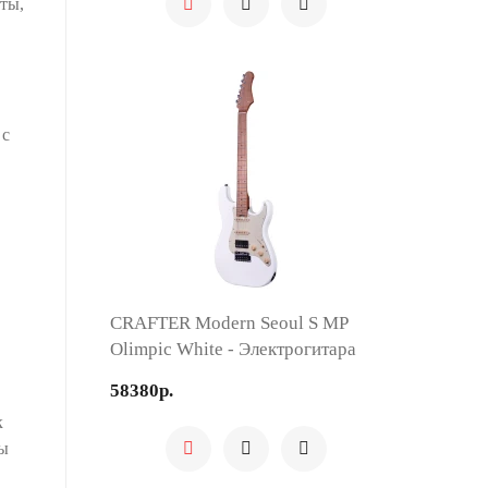
ты,
 с
CRAFTER Modern Seoul S MP
Olimpic White - Электрогитара
58380р.
к
вы