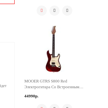
MOOER GTRS S800 Red
йдет
Электрогитара Со Встроенным
Процессором, HSS, Палисандр,...
44990р.