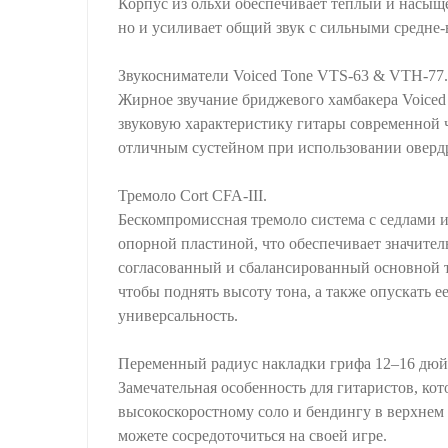
Корпус из ольхи обеспечивает теплый и насыще
но и усиливает общий звук с сильными средне-
Звукосниматели Voiced Tone VTS-63 & VTH-77.
Жирное звучание бриджевого хамбакера Voice
звуковую характеристику гитары современной 
отличным сустейном при использовании оверд
Тремоло Cort CFA-III.
Бескомпромиссная тремоло система с седлами 
опорной пластиной, что обеспечивает значител
согласованный и сбалансированный основной т
чтобы поднять высоту тона, а также опускать 
универсальность.
Переменный радиус накладки грифа 12–16 дюй
Замечательная особенность для гитаристов, ко
высокоскоростному соло и бендингу в верхнем 
можете сосредоточиться на своей игре.