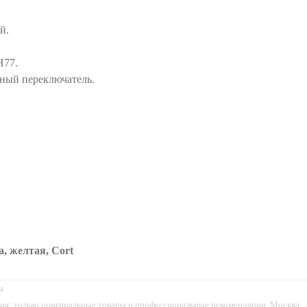
й.
H77.
нный переключатель.
, желтая, Cort
м
ия: только оригинальные товары и профессиональные рекомендации. Москва,