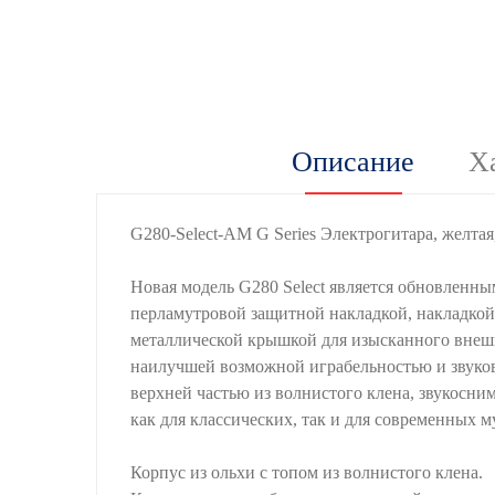
Описание
Х
G280-Select-AM G Series Электрогитара, желтая,
Новая модель G280 Select является обновлен
перламутровой защитной накладкой, накладкой
металлической крышкой для изысканного внешне
наилучшей возможной играбельностью и звуков
верхней частью из волнистого клена, звукосни
как для классических, так и для современных 
Корпус из ольхи с топом из волнистого клена.