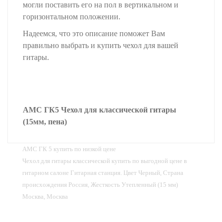
могли поставить его на пол в вертикальном и
горизонтальном положении.
Надеемся, что это описание поможет Вам
правильно выбрать и купить чехол для вашей
гитары.
AMC ГК5 Чехол для классической гитары
(15мм, пена)
AMC ГК 5 купить по низкой цене
Чехол для гитары классической купить по выгодной цене в
гитарном салоне Гитарная станция. Цвет Черный, Страна
происхождения Россия, Жесткость Утепленный (15 мм)
Москва, Москва