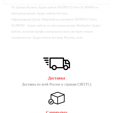
От Дилера Купить Аудио кабель BESPECO Silos SLJM900 по
выгодным ценам. Аудио кабель Беспеко
Официальный Дилер Широкий ассортимент BESPECO Silos
SLJM900 - Аудио кабель по выгодным ценам. Выберите Аудио
кабель, получив профессиональную консультацию наших
специалистов. Аудио кабель Беспеко Москва, цена
Доставка
Доставка по всей России и странам СНГ(ТС)
Самовывоз