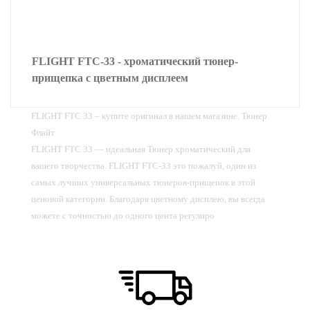
FLIGHT FTC-33 - хроматический тюнер-
прищепка с цветным дисплеем
FLIGHT FTC 33 – купите оригинал в нашем магазине. Тюнер
Флайт
FLIGHT FTC 33 — идеальная Тюнер хроматический для
вашего творчества. FLIGHT FTC-33 это пожалуй, один из
самых лучших универсальных тюнеров-прищепок в этой
ценовой категории. Благодаря цветному дисплею, вы всегда
можете с точностью до одного цента регулиро