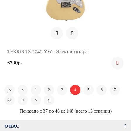
TERRIS TST-045 YW - Электрогитара
6730р.
|<
<
1
2
3
4
5
6
7
8
9
>
>|
Показано с 37 по 48 из 148 (всего 13 страниц)
О НАС