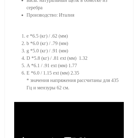
Басы: натуральный щелк в обмотке из
серебра
Производство: Италия
e *6.5 (кг) / .62 (мм)
b *6.0 (кг) / .79 (мм)
g *5.0 (кг) / .91 (мм)
D *5.8 (кг) / .81 ext (мм) 1.32
A *6.1 / .91 ext (мм) 1.77
E *6.0 / 1.15 ext (мм) 2.35
* значения напряжения рассчитаны для 435
Гц и мензуры 62 см.