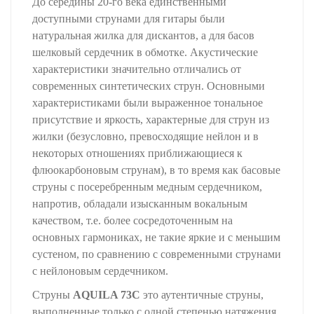
До середины 20-го века единственными
доступными струнами для гитары были
натуральная жилка для дискантов, а для басов
шелковый сердечник в обмотке. Акустические
характеристики значительно отличались от
современных синтетических струн. Основными
характеристиками были выраженное тональное
присутствие и яркость, характерные для струн из
жилки (безусловно, превосходящие нейлон и в
некоторых отношениях приближающиеся к
флюокарбоновым струнам), в то время как басовые
струны с посеребренным медным сердечником,
напротив, обладали изысканным вокальным
качеством, т.е. более сосредоточенным на
основных гармониках, не такие яркие и с меньшим
сустеном, по сравнению с современными струнами
с нейлоновым сердечником.
Струны
AQUILA 73C
это аутентичные струны,
выполненные только с одной степенью натяжения.