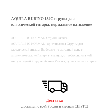
AQUILA RUBINO 134C струны для
классической гитары, нормальное натяжение
AQUILA 134С NORMAL. Струны Аквила
AQUILA 134С NORMAL - оригинальная Струны для
классической гитары. Выберите по выгодной цене в
фирменном салоне Гитарная станция, с профессиональной
консультацией. Струны Аквила Москва, купить через интернет
Доставка
Доставка по всей России и странам СНГ(ТС)