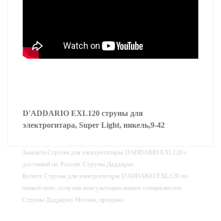
D'ADDARIO EXL120 струны для
электрогитара, Super Light, никель,9-42
Заказать Струны для электрогитары D'ADDARIO EXL120 с
доставкой по России. Струны Даддарио
Купите Струны для электрогитары D'ADDARIO EXL120 по
низкой цене, получив консультацию наших специалистов.
Струны Даддарио Москва, продажа