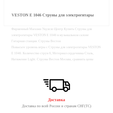
VESTON E 1046 Струны для электрогитары
Фирменный Магазин Укулеле-Центр Купить Струны для
электрогитары VESTON E 1046 в музыкальном салоне
Гитарная станция. Струны Вестон
Повысьте уровень игры с Струны для электрогитары VESTON
E 1046. Количество струн 6, Метериал сердечника Сталь,
Натяжение Light. Струны Вестон Москва, сравнить цены
Доставка
Доставка по всей России и странам СНГ(ТС)