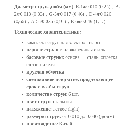
Диаметр струн, дюйм (мм)
: E-1я/0.010 (0,25)，B-
2я/0.013 (0,33)，G-3я/0.017 (0,46)，D-4я/0.026
(0,66)，A-5я/0.036 (0,91)，E-6я/0.046 (1,17).
Технические характеристики:
комплект струн для электрогитары
первые струны
: нержавеющая сталь
басовые струны
: основа — сталь, оплетка —
сплав никеля
круглая обмотка
специальное покрытие, продлевающее
срок службы струн
количество струн
: 6 шт.
цвет струн
: стальной
натяжение
: легкое (light)
размеры струн
: от 0.010 до 0.046 (дюйм)
производство
: Китай.