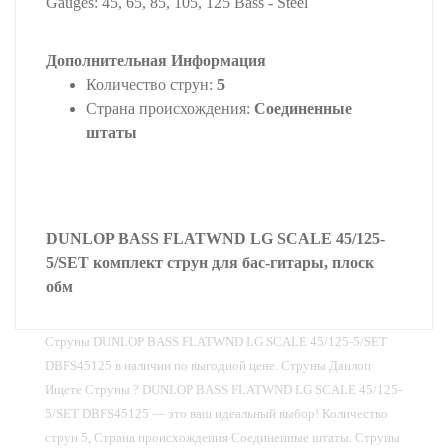
Gauges: 45, 65, 85, 105, 125 Bass - Steel
Дополнительная Информация
Количество струн:
5
Страна происхождения:
Соединенные
штаты
DUNLOP BASS FLATWND LG SCALE 45/125-
5/SET комплект струн для бас-гитары, плоск
обм
Струны DUNLOP BASS FLATWND LG SCALE 45/125-5/SET
DBFS45125 в наличии по выгодной цене. Струны Данлоп
Ищете Струны ? DUNLOP BASS FLATWND LG SCALE 45/125-
5/SET DBFS45125 — это ваш идеальный выбор! Количество
струн 5, Страна происхождения Соединенные штаты. Струны