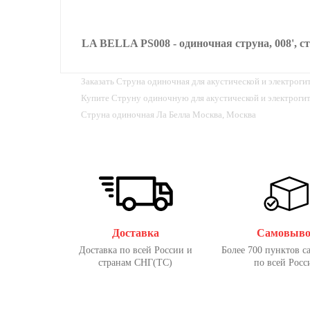
LA BELLA PS008 - одиночная струна, 008', с
Заказать Струна одиночная для акустической и электрог
Купите Струну одиночную для акустической и электроги
Струна одиночная Ла Белла Москва, Москва
Доставка
Самовыво
Доставка по всей России и
Более 700 пунктов с
странам СНГ(ТС)
по всей Росс