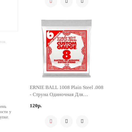
тов.
ERNIE BALL 1008 Plain Steel .008
- Струна Одиночная Для
Акустической И Электрогитары
120р.
День
ости у
упке.