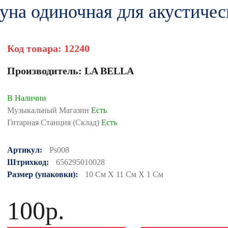
на одиночная для акустичес
Код товара:
12240
Производитель:
LA BELLA
В Наличии
Музыкальный Магазин
Есть
Гитарная Станция (Склад)
Есть
Артикул:
Ps008
Штрихкод:
656295010028
Размер (упаковки):
10 См X 11 См X 1 См
100р.