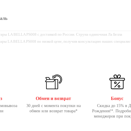
таль
итары LA BELLA PS008 с доставкой по России. Струна одиночная Ла Белла
тары LA BELLA PS008 по низкой цене, получив консультацию наших специалис
з
Обмен и возврат
Бонус
амовывоза
30 дней с момента покупки на
Скидка до 15% в 
ии
обмен или возврат товара*
Рождения!*. Подробн
менеджеров при пок