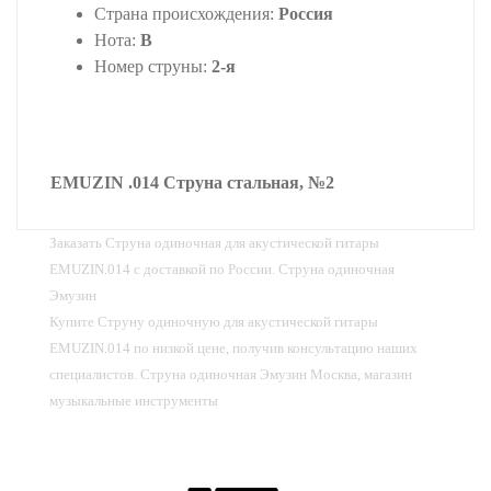
Страна происхождения:
Россия
Нота:
B
Номер струны:
2-я
EMUZIN .014 Струна стальная, №2
Заказать Струна одиночная для акустической гитары
EMUZIN.014 с доставкой по России. Струна одиночная
Эмузин
Купите Струну одиночную для акустической гитары
EMUZIN.014 по низкой цене, получив консультацию наших
специалистов. Струна одиночная Эмузин Москва, магазин
музыкальные инструменты