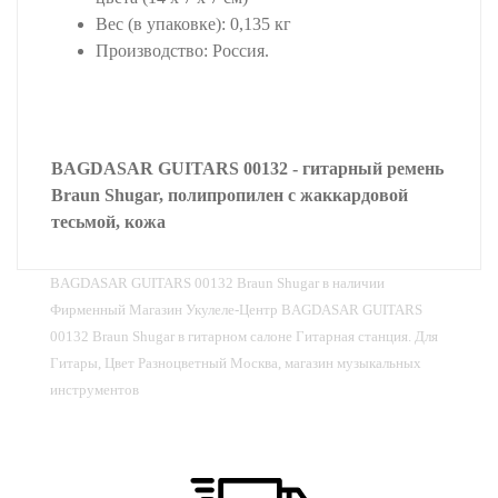
Вес (в упаковке): 0,135 кг
Производство: Россия.
BAGDASAR GUITARS 00132 - гитарный ремень
Braun Shugar, полипропилен с жаккардовой
тесьмой, кожа
BAGDASAR GUITARS 00132 Braun Shugar в наличии
Фирменный Магазин Укулеле-Центр BAGDASAR GUITARS
00132 Braun Shugar в гитарном салоне Гитарная станция. Для
Гитары, Цвет Разноцветный Москва, магазин музыкальных
инструментов