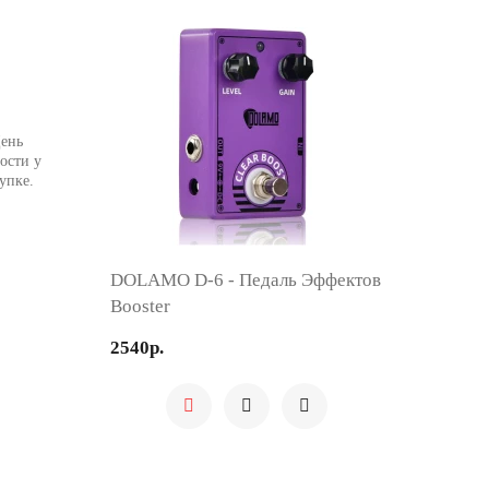
День
ости у
упке.
DOLAMO D-6 - Педаль Эффектов
Booster
2540р.