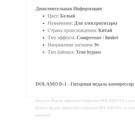
Дополнительная Информация
Цвет:
Белый
Назначение:
Для электрогитары
Страна происхождения:
Китай
Тип эффекта:
Compressor / limiter
Напряжение питания:
9v
Тип байпаса:
True bypass
DOLAMO D-1 - Гитарная педаль компрессо
Заказать Педаль эффектов Compressor DOLAMO D-1 с дос
Купите Педаль эффектов Compressor DOLAMO D-1 по низко
интернет