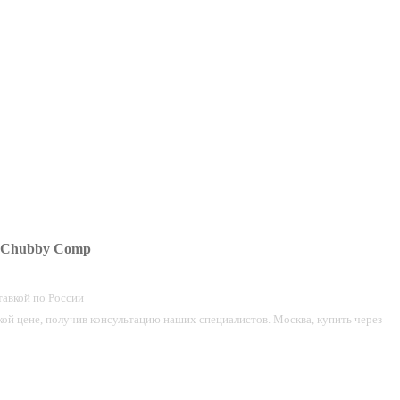
р Chubby Comp
тавкой по России
й цене, получив консультацию наших специалистов. Москва, купить через