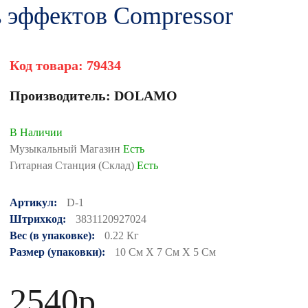
эффектов Compressor
Код товара:
79434
Производитель:
DOLAMO
В Наличии
Музыкальный Магазин
Есть
Гитарная Станция (Склад)
Есть
Артикул:
D-1
Штрихкод:
3831120927024
Вес (в упаковке):
0.22 Кг
Размер (упаковки):
10 См X 7 См X 5 См
2540р.