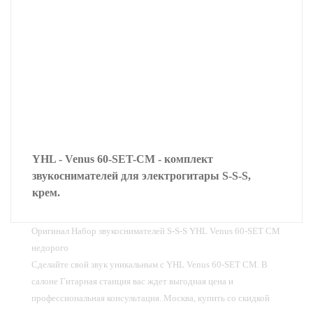
YHL - Venus 60-SET-CM - комплект
звукоснимателей для электрогитары S-S-S,
крем.
Оригинал Набор звукоснимателей S-S-S YHL Venus 60-SET CM
недорого
Сделайте свой звук уникальным с YHL Venus 60-SET CM. В
салоне Гитарная станция вас ждет выгодная цена и
профессиональная консультация. Москва, купить со скидкой