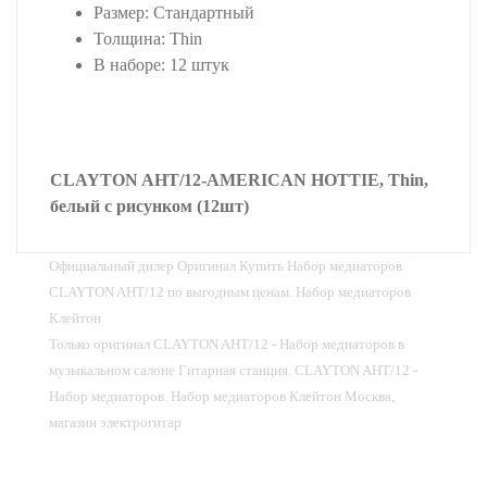
Размер: Стандартный
Толщина: Thin
В наборе: 12 штук
CLAYTON AHT/12-AMERICAN HOTTIE, Thin,
белый с рисунком (12шт)
Официальный дилер Оригинал Купить Набор медиаторов
CLAYTON AHT/12 по выгодным ценам. Набор медиаторов
Клейтон
Только оригинал CLAYTON AHT/12 - Набор медиаторов в
музыкальном салоне Гитарная станция. CLAYTON AHT/12 -
Набор медиаторов. Набор медиаторов Клейтон Москва,
магазин электрогитар