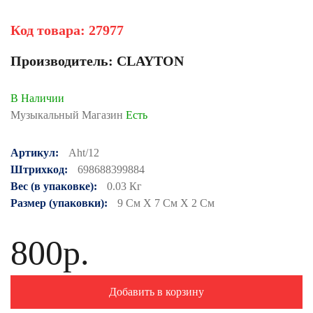
Код товара:
27977
Производитель:
CLAYTON
В Наличии
Музыкальный Магазин
Есть
Артикул:
Aht/12
Штрихкод:
698688399884
Вес (в упаковке):
0.03 Кг
Размер (упаковки):
9 См X 7 См X 2 См
800р.
Добавить в корзину