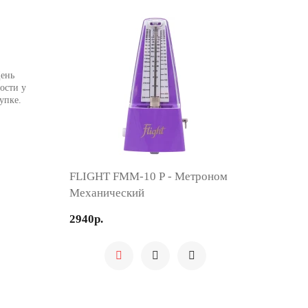
День
ости у
упке.
FLIGHT FMM-10 P - Метроном
Механический
2940р.