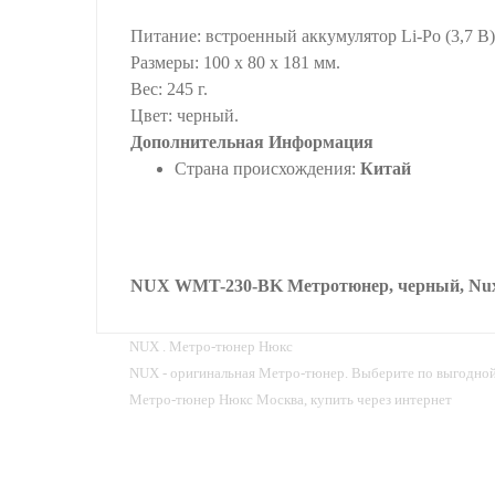
Питание: встроенный аккумулятор Li-Po (3,7 В)
Размеры: 100 х 80 х 181 мм.
Вес: 245 г.
Цвет: черный.
Дополнительная Информация
Страна происхождения:
Китай
NUX WMT-230-BK Метротюнер, черный, Nu
NUX . Метро-тюнер Нюкс
NUX - оригинальная Метро-тюнер. Выберите по выгодной 
Метро-тюнер Нюкс Москва, купить через интернет