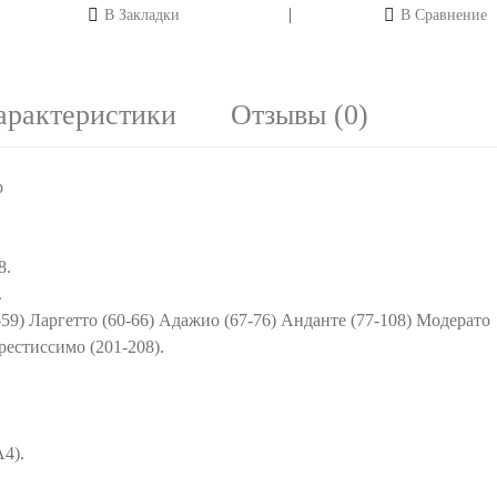
В Закладки
В Сравнение
арактеристики
Отзывы (0)
b
8.
.
59) Ларгетто (60-66) Адажио (67-76) Анданте (77-108) Модерато
рестиссимо (201-208).
4).