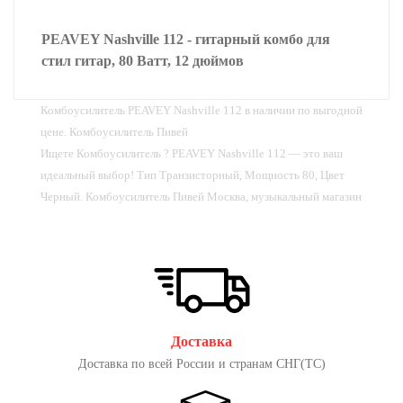
PEAVEY Nashville 112 - гитарный комбо для
стил гитар, 80 Ватт, 12 дюймов
Комбоусилитель PEAVEY Nashville 112 в наличии по выгодной
цене. Комбоусилитель Пивей
Ищете Комбоусилитель ? PEAVEY Nashville 112 — это ваш
идеальный выбор! Тип Транзисторный, Мощность 80, Цвет
Черный. Комбоусилитель Пивей Москва, музыкальный магазин
Доставка
Доставка по всей России и странам СНГ(ТС)