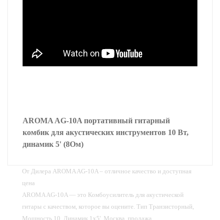
AROMA AG-10A портативный гитарный
комбик для акустических инструментов 10 Вт,
динамик 5' (8Ом)
От Дилера AROMA AG-10A – отличное качество и доступная
цена
AROMA AG-10A — это Комбоусилитель для акустической
гитары с качеством, которое вы оцените. Тип Транзисторный,
Мощность 10, Динамик 1x5'. Москва, продажа