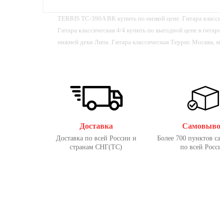
TERRIS TC-390A BK купить по низкой цене. Гитара класс
Гитара классическая 4/4 купить по выгодной цене в гита
нижней деки Липа. Гитара классическая Террис Москва, м
Доставка
Самовыво
Доставка по всей России и
Более 700 пунктов с
странам СНГ(ТС)
по всей Росс