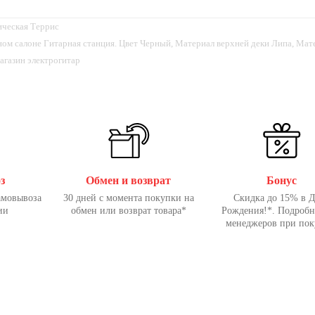
ическая Террис
рном салоне Гитарная станция. Цвет Черный, Материал верхней деки Липа, Мат
агазин электрогитар
з
Обмен и возврат
Бонус
амовывоза
30 дней с момента покупки на
Скидка до 15% в 
ии
обмен или возврат товара*
Рождения!*. Подробн
менеджеров при пок