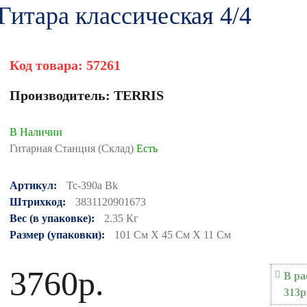
итара классическая 4/4
Код товара:
57261
Производитель:
TERRIS
В Наличии
Гитарная Станция (Склад)
Есть
Артикул:
Tc-390a Bk
Штрихкод:
3831120901673
Вес (в упаковке):
2.35 Кг
Размер (упаковки):
101 См X 45 См X 11 См
3760р.
В ра
313р