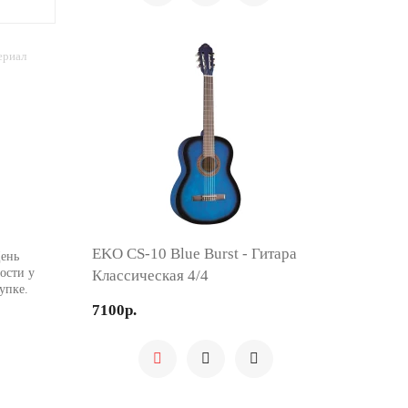
ериал
EKO CS-10 Blue Burst - Гитара
День
ости у
Классическая 4/4
упке.
7100р.