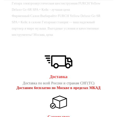
Гитара электроакустическая шестиструнная FURCH Yellow
Deluxe Gc-SR SPA + Кейс - лучшая цена
Фирменный Салон Выбирайте FURCH Yellow Deluxe Gc-SR
SPA + Кейс в cалоне Гитарная станция — ваш надежный
партнер в мире музыки. Выгодные условия и качественные
инструменты! Москва, цена
Доставка
Доставка по всей России и странам СНГ(ТС)
Доставим бесплатно по Москве в пределах МКАД
Самовывоз