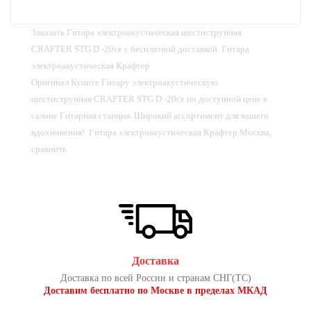
Заказать Гитара электроакустическая шестиструнная
CRAFTER STG D -20ce с бесплатной доставкой. Гитара
электроакустическая Крафтер
Оригинал Купите Гитару электроакустическую
шестиструнная CRAFTER STG D -20ce по доступной цене в
салоне Гитарная станция. Широкий ассортимент для вашего
вдохновения!. Гитара электроакустическая Крафтер Москва,
сравнить
Доставка
Доставка по всей России и странам СНГ(ТС)
Доставим бесплатно по Москве в пределах МКАД