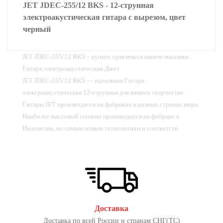
JET JDEC-255/12 BKS - 12-струнная
электроакустическая гитара с вырезом, цвет
черный
JET JDEC-255/12 BKS – купите оригинал в нашем магазине.
Гитара электроакустическая Джет
JET JDEC-255/12 BKS — идеальная Гитара
электроакустическая 12-струнная для вашего творчества.
Гитары JET производятся на фабриках в разных странах мира.
Наиболее массовый сегмент производится на фабрике в
Индонезии, по самым новым технологиям и соответств
Доставка
Доставка по всей России и странам СНГ(ТС)