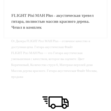
FLIGHT Pixi MAH Plus - акустическая тревел
гитара, полностью массив красного дерева.
Чехол в комплек
От Дилера FLIGHT Pixi MAH Plus – отличное качество и
доступная цена. Гитара акустическая Флайт
FLIGHT Pixi MAH Plus — это Гитара акустическая
уменьшенная с качеством, которое вы оцените. Цвет
Коричневый, Количество струн 6, Материал верхней деки
Массив дерева красного. Гитара акустическая Флайт Москва,
продажа