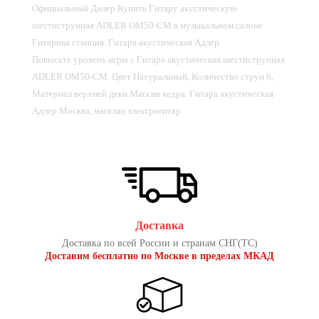
Официальный Дилер Купить Гитару акустическую
шестиструнная ADLER OM50-CM в музыкальном салоне
Гитарная станция. Гитара акустическая Адлер
Повысьте уровень игры с Гитара акустическая шестиструнная
ADLER OM50-CM. Цвет Натуральный, Количество струн 6,
Материал верхней деки Массив кедра. Гитара акустическая
Адлер Москва, магазин электрогитар
Доставка
Доставка по всей России и странам СНГ(ТС)
Доставим бесплатно по Москве в пределах МКАД