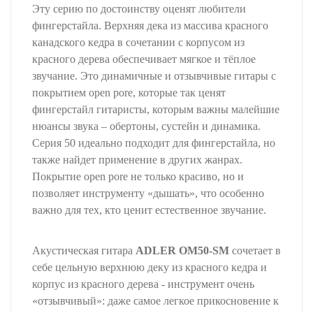
Эту серию по достоинству оценят любители
фингерстайла. Верхняя дека из массива красного
канадского кедра в сочетании с корпусом из
красного дерева обеспечивает мягкое и тёплое
звучание. Это динамичные и отзывчивые гитары с
покрытием open pore, которые так ценят
фингерстайл гитаристы, которым важны малейшие
нюансы звука – обертоны, сустейн и динамика.
Серия 50 идеально подходит для фингерстайла, но
также найдет применение в других жанрах.
Покрытие open pore не только красиво, но и
позволяет инструменту «дышать», что особенно
важно для тех, кто ценит естественное звучание.
Акустическая гитара
ADLER OM50-SM
сочетает в
себе цельную верхнюю деку из красного кедра и
корпус из красного дерева - инструмент очень
«отзывчивый»: даже самое легкое прикосновение к