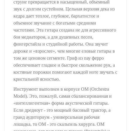
струне превращается в насыщенный, объемный
звук с долгим сустейном. Цельная верхняя дека из
кедра дает теплое, глубокое, бархатистое и
объемное звучание с богатыми средними
частотами. Эта гитара создана не для агрессивного
боя медиатором, а для душевных песен,
фингерстайла и студийной работы. Она звучит
дороже и «взрослее», чем многие еловые гитары в
том же ценовом сегменте. Гриф из пау ферро
обеспечивает гладкое и быстрое скольжение рук, а
костяные порожки помогают каждой ноте звучать с
кристальной ясностью.
Инструмент выполнен в корпусе OM (Orchestra
Model). Это, пожалуй, самая сбалансированная и
«интеллигентная» форма акустической гитары.
Если дредноут - это мощный басовый трактор, а
гранд аудиториум - универсальная рабочая
лошадка, то OM - это скальпель хирурга. OM