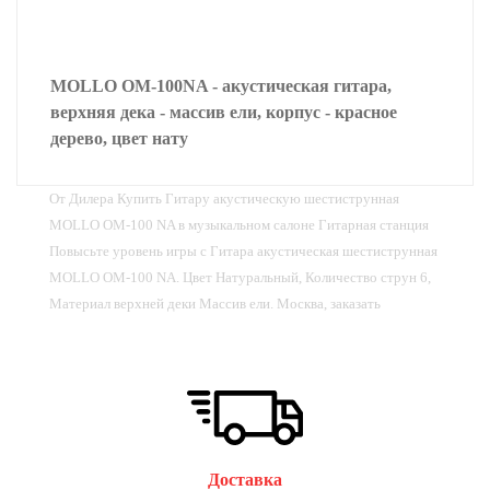
MOLLO OM-100NA - акустическая гитара,
верхняя дека - массив ели, корпус - красное
дерево, цвет нату
От Дилера Купить Гитару акустическую шестиструнная
MOLLO OM-100 NA в музыкальном салоне Гитарная станция
Повысьте уровень игры с Гитара акустическая шестиструнная
MOLLO OM-100 NA. Цвет Натуральный, Количество струн 6,
Материал верхней деки Массив ели. Москва, заказать
Доставка