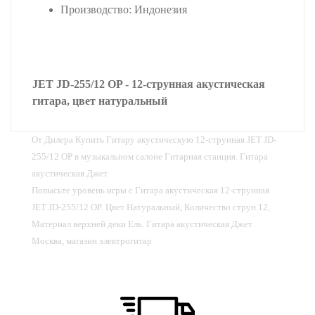
Производство: Индонезия
JET JD-255/12 OP - 12-струнная акустическая
гитара, цвет натуральный
От Дилера Купить Гитару акустическую 12-струнная JET JD-
255/12 OP в музыкальном салоне Гитарная станция. Гитара
акустическая Джет
Повысьте уровень игры с Гитара акустическая 12-струнная
JET JD-255/12 OP. Цвет Натуральный, Количество струн 12,
Материал верхней деки Ель. Гитара акустическая Джет
Москва, магазин электрогитар