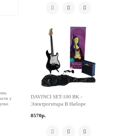
День
DAVINCI SET-100 BK -
ости у
Электрогитара В Наборе
упке.
8570р.