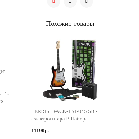
Похожие товары
дет
а, 5-
го
TERRIS TPACK-TST-045 SB -
Электрогитара В Наборе
11190р.