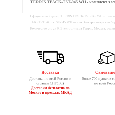
TERRIS TPACK-TST-045 WH - комплект электр
Официальный дилер TERRIS TPACK-TST-045 WH – отличное
TERRIS TPACK-TST-045 WH — это Электрогитара в наборе 
Количество струн 6. Электрогитара Террис Москва, розн
Доставка
Самовыво
Доставка по всей России и
Более 700 пунктов с
странам СНГ(ТС)
по всей Росс
Доставим бесплатно по
Москве в пределах МКАД