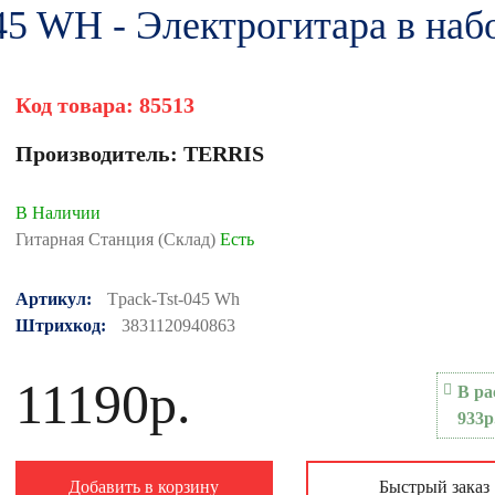
 WH - Электрогитара в наб
Код товара:
85513
Производитель:
TERRIS
В Наличии
Гитарная Станция (Склад)
Есть
Артикул:
Tpack-Tst-045 Wh
Штрихкод:
3831120940863
11190р.
В ра
933р
Добавить в корзину
Быстрый заказ