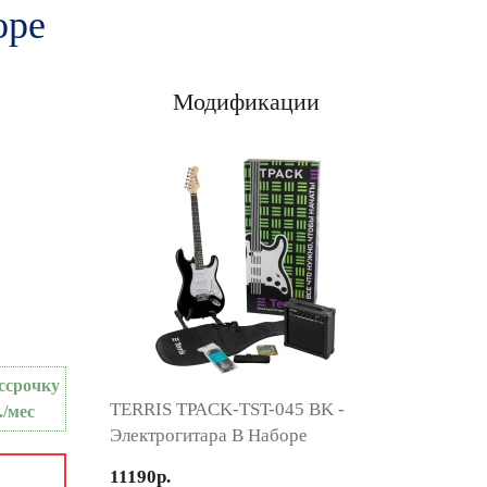
оре
Модификации
ссрочку
TERRIS TPACK-TST-045 BK -
./мес
Электрогитара В Наборе
11190р.