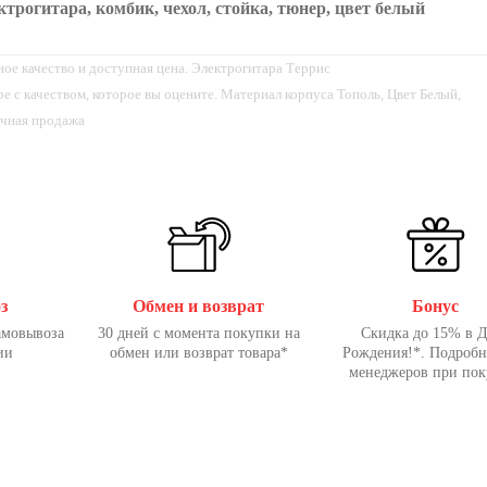
огитара, комбик, чехол, стойка, тюнер, цвет белый
 качество и доступная цена. Электрогитара Террис
с качеством, которое вы оцените. Материал корпуса Тополь, Цвет Белый,
ичная продажа
з
Обмен и возврат
Бонус
амовывоза
30 дней с момента покупки на
Скидка до 15% в 
ии
обмен или возврат товара*
Рождения!*. Подробн
менеджеров при пок