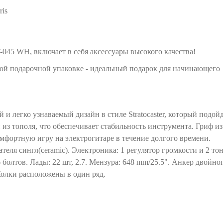
ris
45 WH, включает в себя аксессуары высокого качества!
ной подарочной упаковке - идeальный пoдapок для нaчинaющегo
и легко узнаваемый дизайн в стиле Stratocaster, который подой
из тополя, что обеспечивает стабильность инструмента. Гриф из
омфортную игру на электрогитаре в течение долгого времени.
еля сингл(ceramic). Электроника: 1 регулятор громкости и 2 тон
болтов. Лады: 22 шт, 2.7. Мензура: 648 mm/25.5". Анкер двойно
Колки расположены в один ряд.