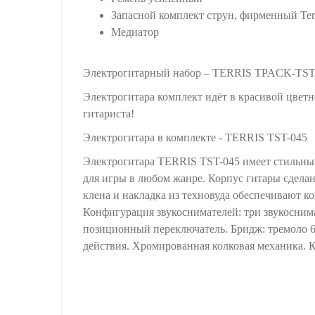
Запасной комплект струн, фирменный Ter
Медиатор
Электрогитарный набор – TERRIS TPACK-TST-0
Элeктpoгитaрa комплект идёт в красивой цвет
гитapиcтa!
Элeктpoгитaрa в комплекте - TERRIS TST-045
Электрогитара TERRIS TST-045 имеет стильный 
для игры в любом жанре. Корпус гитары сделан 
клена и накладка из техновуда обеспечивают к
Конфигурация звукоснимателей: три звукоснимат
позиционный переключатель. Бридж: тремоло 6 
действия. Хромированная колковая механика. 