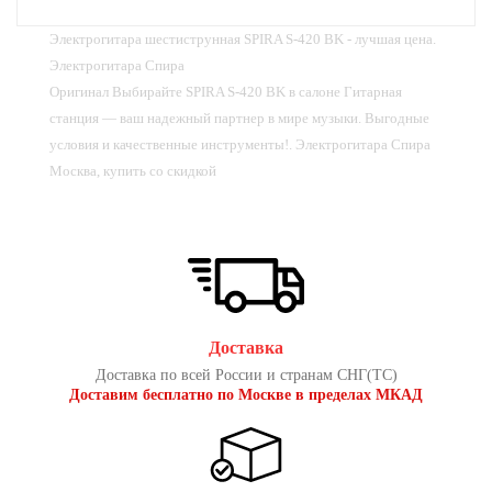
Электрогитара шестиструнная SPIRA S-420 BK - лучшая цена.
Электрогитара Спира
Оригинал Выбирайте SPIRA S-420 BK в cалоне Гитарная
станция — ваш надежный партнер в мире музыки. Выгодные
условия и качественные инструменты!. Электрогитара Спира
Москва, купить со скидкой
Доставка
Доставка по всей России и странам СНГ(ТС)
Доставим бесплатно по Москве в пределах МКАД