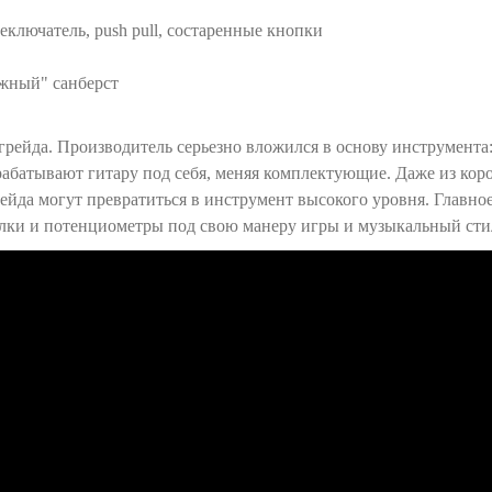
еключатель, push pull, состаренные кнопки
ажный" санберст
рейда. Производитель серьезно вложился в основу инструмента
абатывают гитару под себя, меняя комплектующие. Даже из кор
рейда могут превратиться в инструмент высокого уровня. Главно
колки и потенциометры под свою манеру игры и музыкальный сти