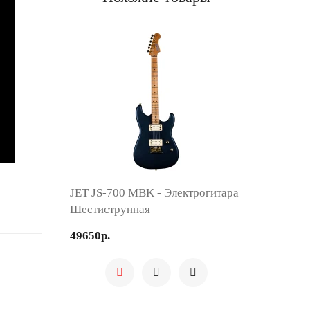
JET JS-700 MBK - Электрогитара
Шестиструнная
49650р.