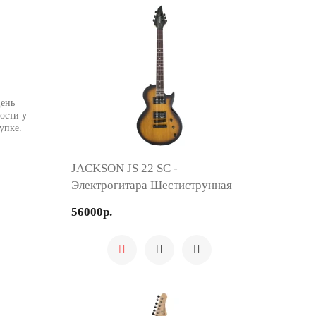
День
ости у
упке.
JACKSON JS 22 SC -
Электрогитара Шестиструнная
56000р.