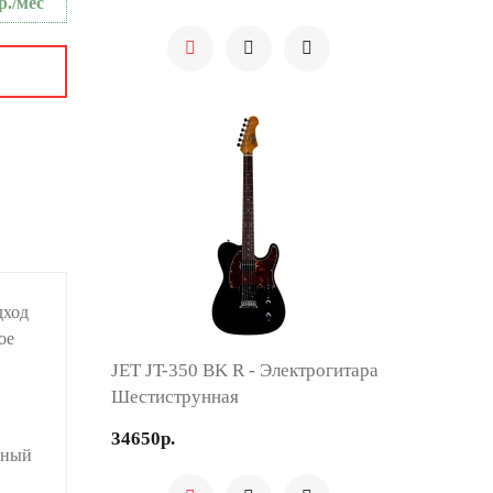
р./мес
дход
ое
JET JT-350 BK R - Электрогитара
Шестиструнная
34650р.
ьный