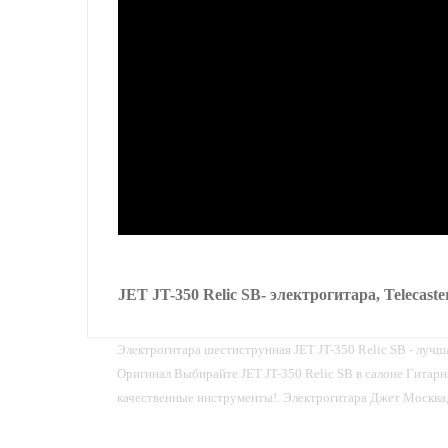
JET JT-350 Relic SB- электрогитара, Telecaste
Электрогитара шестиструнная JET JT-350 Relic SB - лучш
Оригинал Выбирайте JET JT-350 Relic SB в cалоне Гитар
качественные инструменты!. Электрогитара Джет Москва