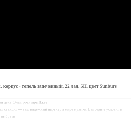
r, корпус - тополь запеченный, 22 лад, SH, цвет Sunburs
ая цена. Электрогитара Джет
ная станция — ваш надежный партнер в мире музыки. Выгодные условия и
, выбрать