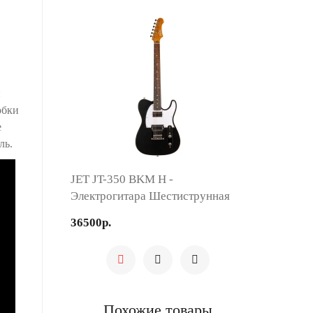
:
обки
е
ль.
JET JT-350 BKM H -
Электрогитара Шестиструнная
36500р.
Похожие товары