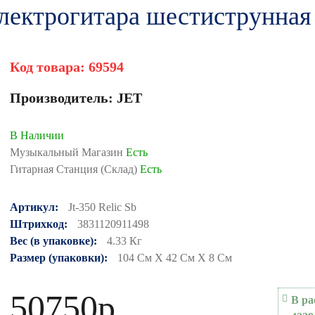
Электрогитара шестиструнная
Код товара:
69594
Производитель:
JET
В Наличии
Музыкальный Магазин
Есть
Гитарная Станция (Склад)
Есть
Артикул:
Jt-350 Relic Sb
Штрихкод:
3831120911498
Вес (в упаковке):
4.33 Кг
Размер (упаковки):
104 См X 42 См X 8 См
50750р.
В ра