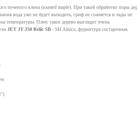
го печеного клена (roasted maple). При такой обработке поры де
ания вода уже не будет выходить, гриф не сожмется и лады не
ны температуры. Плюс такое дерево выглядит очень
ели
JET JT-350 Relic SB
- SH Alnico, фурнитура состаренная.
н
ен
")