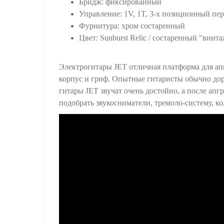
Бридж: фиксированный
Управление: 1V, 1T, 3-х позиционный пер
Фурнитура: хром состаренный
Цвет: Sunburst Relic / состаренный "винт
Электрогитары JET отличная платформа для апг
корпус и гриф. Опытные гитаристы обычно дор
гитары JET звучат очень достойно, а после апг
подобрать звукосниматели, тремоло-систему, 