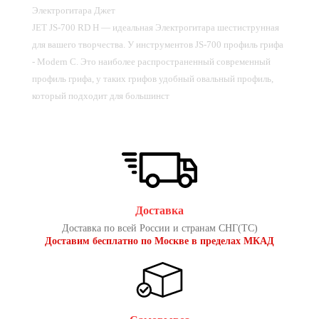
Электрогитара Джет
JET JS-700 RD H — идеальная Электрогитара шестиструнная
для вашего творчества. У инструментов JS-700 профиль грифа
- Modern C. Это наиболее распространенный современный
профиль грифа, у таких грифов удобный овальный профиль,
который подходит для большинст
Доставка
Доставка по всей России и странам СНГ(ТС)
Доставим бесплатно по Москве в пределах МКАД