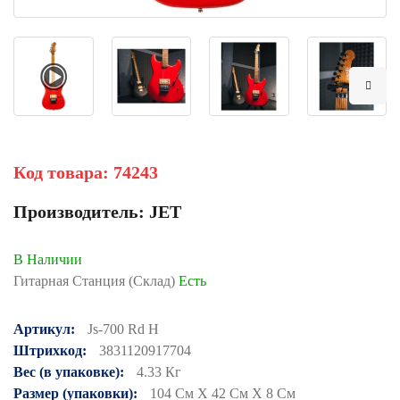
Код товара:
74243
Производитель:
JET
В Наличии
Гитарная Станция (Склад)
Есть
Артикул:
Js-700 Rd H
Штрихкод:
3831120917704
Вес (в упаковке):
4.33 Кг
Размер (упаковки):
104 См X 42 См X 8 См