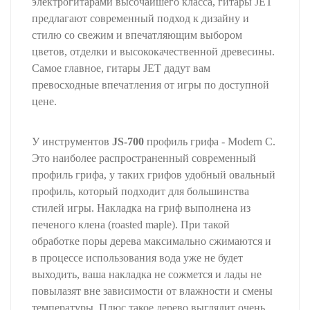
электрогитарами высочайшего класса, гитары JET
предлагают современный подход к дизайну и
стилю со свежим и впечатляющим выбором
цветов, отделки и высококачественной древесины.
Самое главное, гитары JET дадут вам
превосходные впечатления от игры по доступной
цене.
У инструментов
JS-700
профиль грифа - Modern C.
Это наиболее распространенный современный
профиль грифа, у таких грифов удобный овальный
профиль, который подходит для большинства
стилей игры. Накладка на гриф выполнена из
печеного клена (roasted maple). При такой
обработке поры дерева максимально сжимаются и
в процессе использования вода уже не будет
выходить, ваша накладка не сожмется и лады не
повылазят вне зависимости от влажности и смены
температуры. Плюс такое дерево выглядит очень