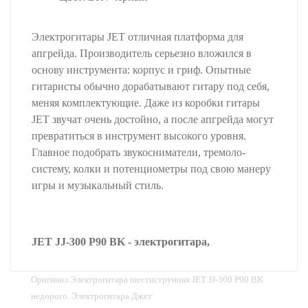
Электрогитары JET отличная платформа для
апгрейда. Производитель серьезно вложился в
основу инструмента: корпус и гриф. Опытные
гитаристы обычно дорабатывают гитару под себя,
меняя комплектующие. Даже из коробки гитары
JET звучат очень достойно, а после апгрейда могут
превратиться в инструмент высокого уровня.
Главное подобрать звукосниматели, тремоло-
систему, колки и потенциометры под свою манеру
игры и музыкальный стиль.
JET JJ-300 P90 BK - электрогитара,
Оригинал Электрогитара шестиструнная JET JJ-300 P90 BK
недорого. Электрогитара Джет