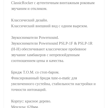
ClassicRocker с аутентичным винтажным роковым
звучаним и откликом.
Классический дизайн.
Классический внешний вид с одним вырезом.
Звукосниматели Powersound.
Звукосниматели Powersound PSLP-1F & PSLP-1R
(H-H) обеспечивают классическое пробивное
звучание хамбакеров с непревзойденным
соотношением цены и качества.
Бридж T.O.M. со стоп-баром.
Фиксированный бридж tune-o-matic для
увеличенного сустейна, стабильности настройки и
точности интонаций.
Корпус: красное дерево.
Мензура: 628мм.