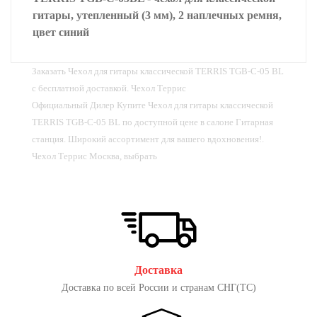
гитары, утепленный (3 мм), 2 наплечных ремня,
цвет синий
Заказать Чехол для гитары классической TERRIS TGB-C-05 BL
с бесплатной доставкой. Чехол Террис
Официальный Дилер Купите Чехол для гитары классической
TERRIS TGB-C-05 BL по доступной цене в салоне Гитарная
станция. Широкий ассортимент для вашего вдохновения!.
Чехол Террис Москва, выбрать
Доставка
Доставка по всей России и странам СНГ(ТС)