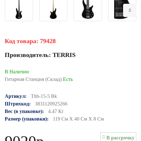
Код товара:
79428
Производитель:
TERRIS
В Наличии
Гитарная Станция (Склад)
Есть
Артикул:
Thb-15-5 Bk
Штрихкод:
3831120925266
Вес (в упаковке):
4.47 Кг
Размер (упаковки):
119 См X 40 См X 8 См
В рассрочку