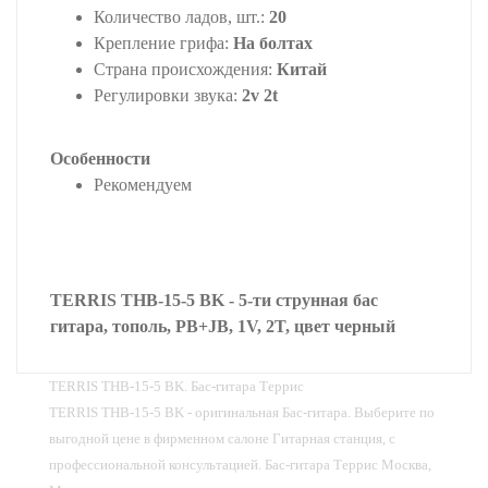
Количество ладов, шт.:
20
Крепление грифа:
На болтах
Страна происхождения:
Китай
Регулировки звука:
2v 2t
Особенности
Рекомендуем
TERRIS THB-15-5 BK - 5-ти струнная бас
гитара, тополь, PB+JB, 1V, 2T, цвет черный
TERRIS THB-15-5 BK. Бас-гитара Террис
TERRIS THB-15-5 BK - оригинальная Бас-гитара. Выберите по
выгодной цене в фирменном салоне Гитарная станция, с
профессиональной консультацией. Бас-гитара Террис Москва,