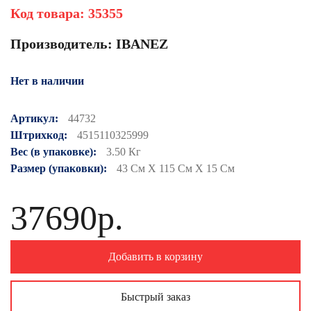
Код товара:
35355
Производитель:
IBANEZ
Нет в наличии
Артикул:
44732
Штрихкод:
4515110325999
Вес (в упаковке):
3.50 Кг
Размер (упаковки):
43 См X 115 См X 15 См
37690р.
Добавить в корзину
Быстрый заказ