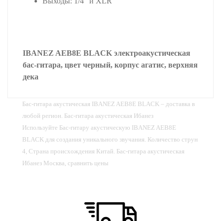
Выходы: 1/4" и XLR
IBANEZ AEB8E BLACK электроакустическая
бас-гитара, цвет черный, корпус агатис, верхняя
дека
Бас-гитара акустическая IBANEZ AEB8E BLACK – доставка в
любой регион. Бас-гитара акустическая Ибанез
Используйте Бас-гитару акустическую IBANEZ AEB8E
BLACK для создания уникального звучания. Количество струн
4, Страна происхождения Китай. Бас-гитара акустическая
Ибанез Москва, сравнить цены