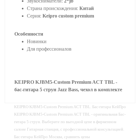
Звукосниматели:
2*jb
Страна происхождения:
Китай
Серия:
Keipro custom premium
Особенности
Новинки
Для профессионалов
KEIPRO KJBM5-Custom Premium ACT TBL -
бас-гитара 5 струн Jazz Bass, чехол в комплекте
KEIPRO KJBM5-Custom Premium ACT TBL. Бас-гитара КейПро
KEIPRO KJBM5-Custom Premium ACT TBL - оригинальная Бас-
гитара 5 струн. Выберите по выгодной цене в фирменном
салоне Гитарная станция, с профессиональной консультацией.
Бас-гитара КейПро Москва, сравнить цены