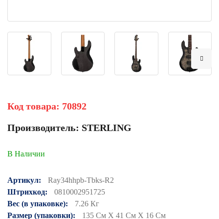
Код товара:
70892
Производитель:
STERLING
В Наличии
Артикул:
Ray34hhpb-Tbks-R2
Штрихкод:
0810002951725
Вес (в упаковке):
7.26 Кг
Размер (упаковки):
135 См X 41 См X 16 См