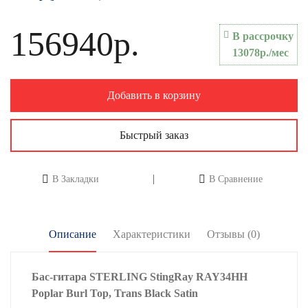
156940р.
В рассрочку
13078р./мес
Добавить в корзину
Быстрый заказ
В Закладки
В Сравнение
Описание
Характеристики
Отзывы (0)
Бас‑гитара STERLING StingRay RAY34HH
Poplar Burl Top, Trans Black Satin