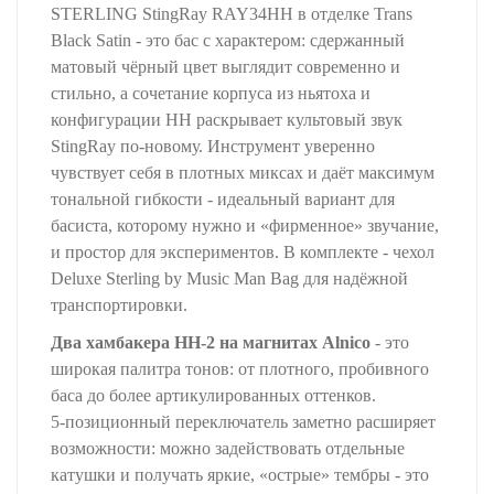
STERLING StingRay RAY34HH в отделке Trans
Black Satin - это бас с характером: сдержанный
матовый чёрный цвет выглядит современно и
стильно, а сочетание корпуса из ньятоха и
конфигурации HH раскрывает культовый звук
StingRay по‑новому. Инструмент уверенно
чувствует себя в плотных миксах и даёт максимум
тональной гибкости - идеальный вариант для
басиста, которому нужно и «фирменное» звучание,
и простор для экспериментов. В комплекте - чехол
Deluxe Sterling by Music Man Bag для надёжной
транспортировки.
Два хамбакера HH‑2 на магнитах Alnico
- это
широкая палитра тонов: от плотного, пробивного
баса до более артикулированных оттенков.
5‑позиционный переключатель заметно расширяет
возможности: можно задействовать отдельные
катушки и получать яркие, «острые» тембры - это