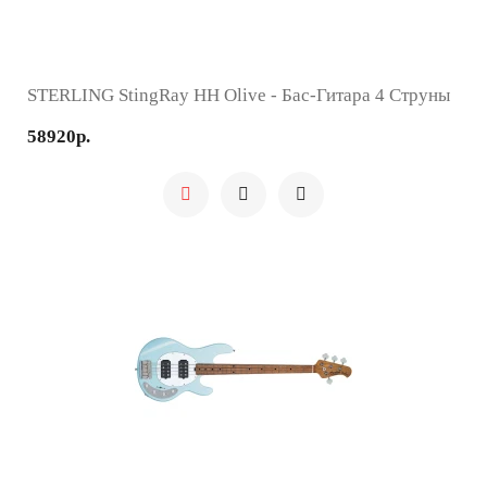
STERLING StingRay HH Olive - Бас-Гитара 4 Струны
58920р.