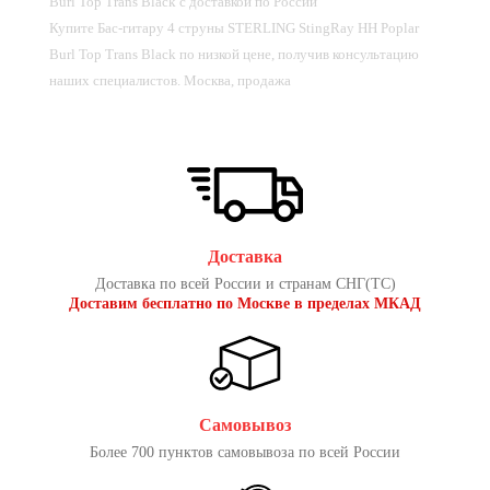
Burl Top Trans Black с доставкой по России
Купите Бас-гитару 4 струны STERLING StingRay HH Poplar
Burl Top Trans Black по низкой цене, получив консультацию
наших специалистов. Москва, продажа
Доставка
Доставка по всей России и странам СНГ(ТС)
Доставим бесплатно по Москве в пределах МКАД
Самовывоз
Более 700 пунктов самовывоза по всей России