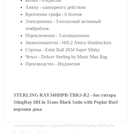
Колки - открытые
Анкер - одинарного действия
Крепление грифа - 6 болтов
Электроника - 3-полосный активный
темброблок
Переключение - 5-позиционное
Звукосниматели - HH-2 Alnico Humbuckers
Струны - Ernie Ball 2834 Super Slinky
Чехол - Deluxe Sterling by Music Man Bag
Производство - Индонезия
STERLING RAY34HHPB-TBKS-R2 - бас-гитара
StingRay HH in Trans Black Satin with Poplar Burl
верхняя дека
Заказать Бас-гитара 4 струны STERLING StingRay HH Poplar