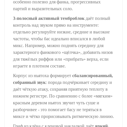
особенно полезно для фанка, прогрессивных
партий и выразительных соло.
3‑полосный активный темброблок
даёт полный
контроль над звуком прямо на инструменте:
отдельно регулируйте низкие, средние и высокие
частоты, чтобы бас идеально вписался в любой
микс. Например, можно поднять середину для
характерного фанкового «щёлчка», добавить низов
для тяжёлых риффов или «прибрать» верха, если
играете в плотном составе.
Корпус из ньятоха формирует
сбалансированный,
собранный звук
: порода подчёркивает середину и
даёт чёткую атаку, сохраняя приятную теплоту в
нижнем регистре. По сравнению с более «мягким»
красным деревом ньятох звучит чуть суше и
разборчивее - это помогает басу не теряться в
миксе и чётко прорисовывать ритмическую линию.
Гриф из клёна с кленовой накладкой даёт
яркий,